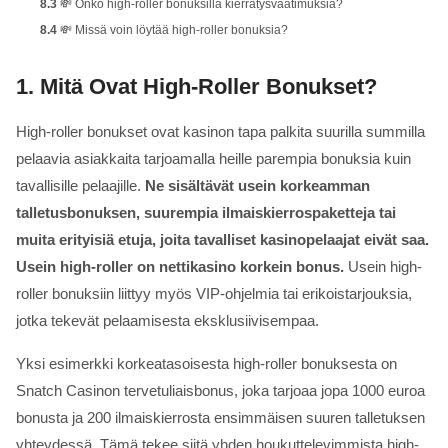
8.3
💸 Onko high-roller bonuksilla kierrätysvaatimuksia?
8.4
💸 Missä voin löytää high-roller bonuksia?
1.
Mitä Ovat High-Roller Bonukset?
High-roller bonukset ovat kasinon tapa palkita suurilla summilla
pelaavia asiakkaita tarjoamalla heille parempia bonuksia kuin
tavallisille pelaajille.
Ne sisältävät usein korkeamman
talletusbonuksen, suurempia ilmaiskierrospaketteja tai
muita erityisiä etuja, joita tavalliset kasinopelaajat eivät saa.
Usein high-roller on nettikasino korkein bonus.
Usein high-
roller bonuksiin liittyy myös VIP-ohjelmia tai erikoistarjouksia,
jotka tekevät pelaamisesta eksklusiivisempaa.
Yksi esimerkki korkeatasoisesta high-roller bonuksesta on
Snatch Casinon tervetuliaisbonus, joka tarjoaa jopa 1000 euroa
bonusta ja 200 ilmaiskierrosta ensimmäisen suuren talletuksen
yhteydessä. Tämä tekee siitä yhden houkuttelevimmista high-