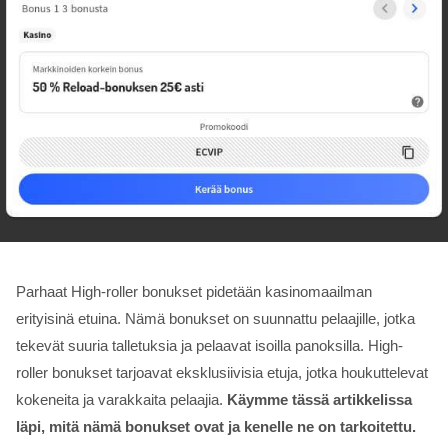
Parhaat High-roller bonukset pidetään kasinomaailman
erityisinä etuina. Nämä bonukset on suunnattu pelaajille, jotka
tekevät suuria talletuksia ja pelaavat isoilla panoksilla. High-
roller bonukset tarjoavat eksklusiivisia etuja, jotka houkuttelevat
kokeneita ja varakkaita pelaajia.
Käymme tässä artikkelissa
läpi, mitä nämä bonukset ovat ja kenelle ne on tarkoitettu.