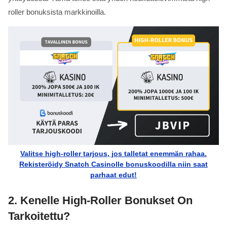
roller bonuksista markkinoilla.
Valitse high-roller tarjous, jos talletat enemmän rahaa.
Rekisteröidy Snatch Casinolle bonuskoodilla niin saat
parhaat edut!
2.
Kenelle High-Roller Bonukset On
Tarkoitettu?