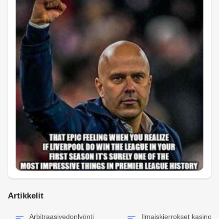
Artikkelit
Arbitraasivedonlyönti
Ilmaiskierrokset kasinolla