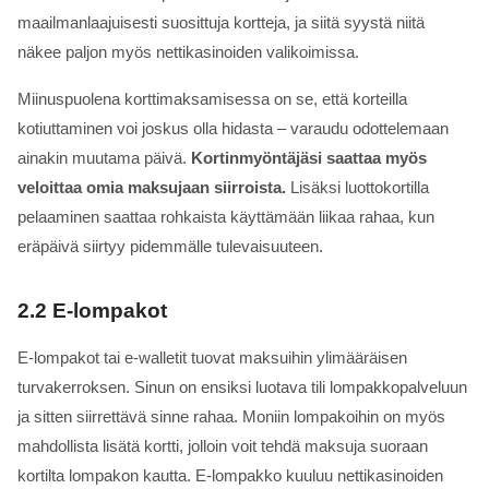
maailmanlaajuisesti suosittuja kortteja, ja siitä syystä niitä
näkee paljon myös nettikasinoiden valikoimissa.
Miinuspuolena korttimaksamisessa on se, että korteilla
kotiuttaminen voi joskus olla hidasta – varaudu odottelemaan
ainakin muutama päivä.
Kortinmyöntäjäsi saattaa myös
veloittaa omia maksujaan siirroista.
Lisäksi luottokortilla
pelaaminen saattaa rohkaista käyttämään liikaa rahaa, kun
eräpäivä siirtyy pidemmälle tulevaisuuteen.
2.2
E-lompakot
E-lompakot tai e-walletit tuovat maksuihin ylimääräisen
turvakerroksen. Sinun on ensiksi luotava tili lompakkopalveluun
ja sitten siirrettävä sinne rahaa. Moniin lompakoihin on myös
mahdollista lisätä kortti, jolloin voit tehdä maksuja suoraan
kortilta lompakon kautta. E-lompakko kuuluu nettikasinoiden