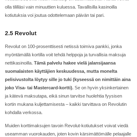
olla tililläsi vain minuuttien kuluessa. Tavallisilla kasinoilla
kotiutuksia voi joutua odottelemaan päivän tai pari.
2.5
Revolut
Revolut on 100-prosenttisesti netissä toimiva pankki, jonka
myöntämällä kortilla voit tehdä helppoja ja turvallisia maksuja
nettikasinoilla.
Tämä palvelu hakee vielä jalansijaansa
suomalaisten käyttäjien keskuudessa, mutta monelta
pelisivustolta löytyy sille jo tuki (kyseessä on nimittäin aina
joko Visa- tai Mastercard-kortti).
Se on hyvin yksinkertainen
ja kätevä maksutapa, eikä sinun tarvitse huolehtia fyysisen
kortin mukana kuljettamisesta – kaikki tarvittava on Revolutin
kohdalla verkossa.
Muiden korttimaksujen tavoin Revolut-kotiutukset voivat viedä
useamman vuorokauden, joten kovin kärsimättömälle pelaajalle