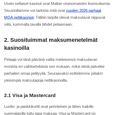
Usein sellaiset kasinot ovat Maltan viranomaisten lisensoitumia.
Sivustoltamme voi tarkista mitä ovat
vuoden 2026 parhaat
MGA nettikasiniot
. Tällöin tarjolla olevat maksutavat riippuvat
siitä, kummalla tavalla lähdet pelaamaan.
2.
Suosituimmat maksumenetelmät
kasinoilla
Pelaaja voi tänä päivänä valita mieleisensä maksutavan
monista eri vaihtoehdoista sen mukaan, mikä niistä palvelee
parhaiten omaa pelityyliä. Seuraavaksi esittelemme joitakin
yleisimpiä maksutapoja nettikasinoilla.
2.1
Visa ja Mastercard
Luotto- ja pankkikortit ovat perinteinen ja lähes kaikille
suomalaisille tuttu tapa maksaa. Visa ja Mastercard on